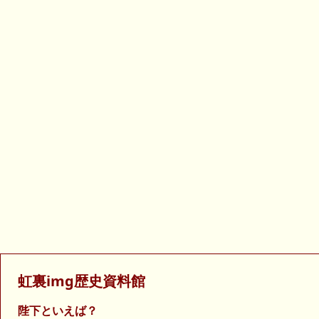
虹裏img歴史資料館
陛下といえば？