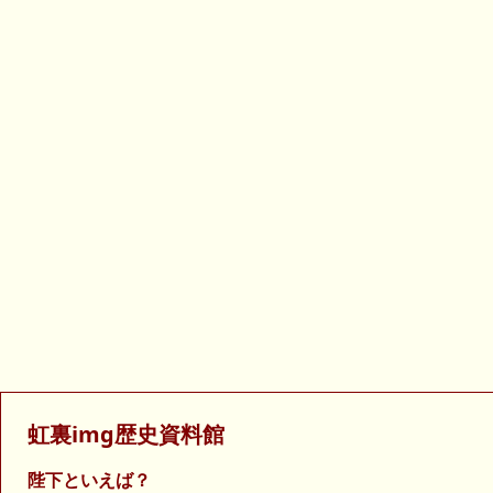
虹裏img歴史資料館
陛下といえば？