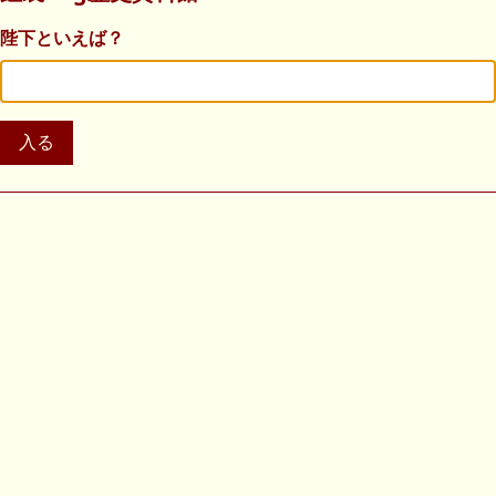
陛下といえば？
入る