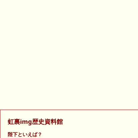
虹裏img歴史資料館
陛下といえば？