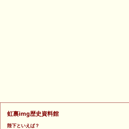
虹裏img歴史資料館
陛下といえば？