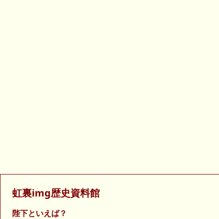
虹裏img歴史資料館
陛下といえば？