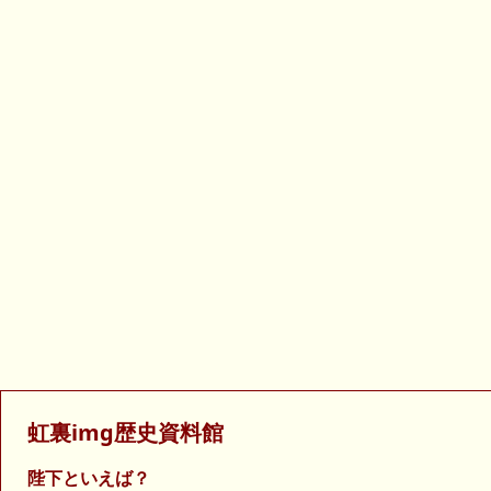
虹裏img歴史資料館
陛下といえば？