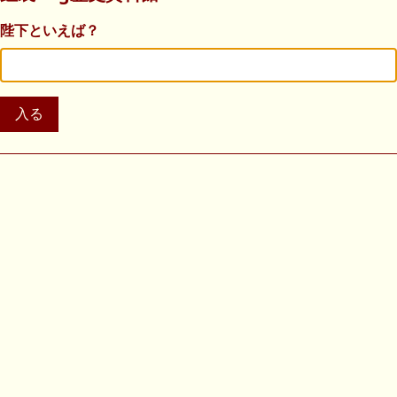
陛下といえば？
入る