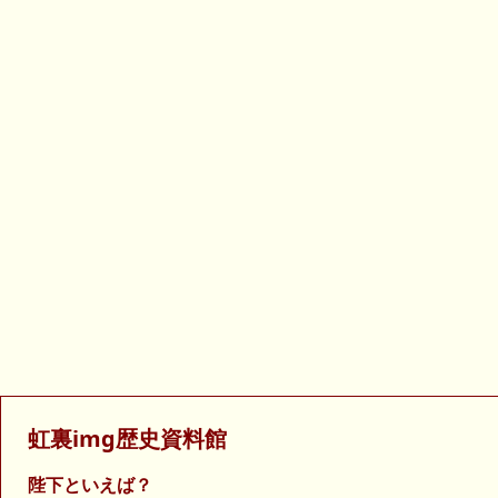
虹裏img歴史資料館
陛下といえば？