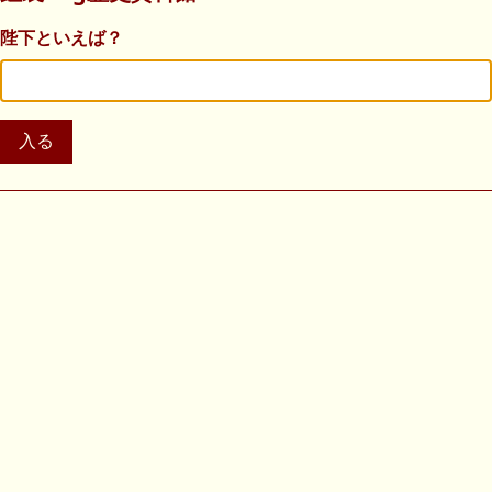
陛下といえば？
入る