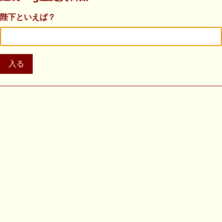
陛下といえば？
入る