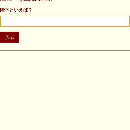
陛下といえば？
入る