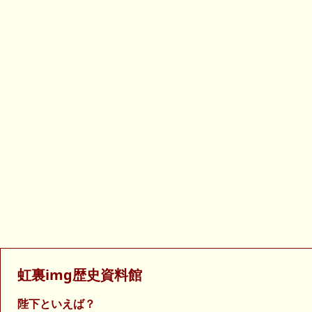
虹裏img歴史資料館
陛下といえば？