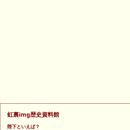
虹裏img歴史資料館
陛下といえば？