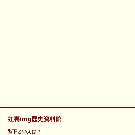
虹裏img歴史資料館
陛下といえば？