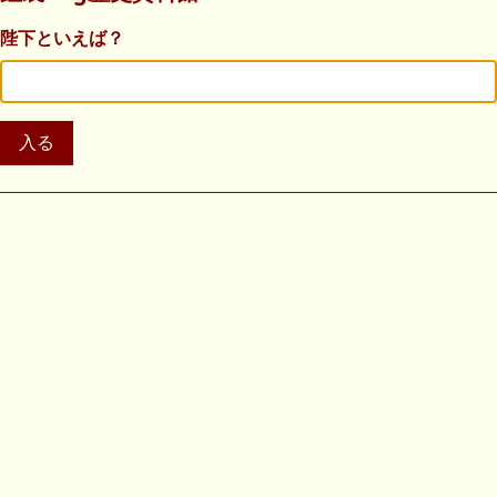
陛下といえば？
入る