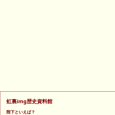
虹裏img歴史資料館
陛下といえば？