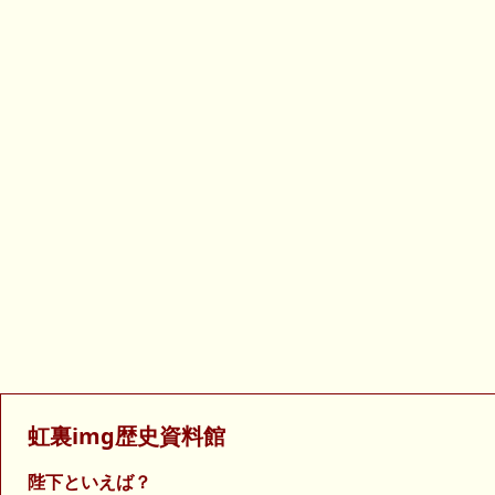
虹裏img歴史資料館
陛下といえば？