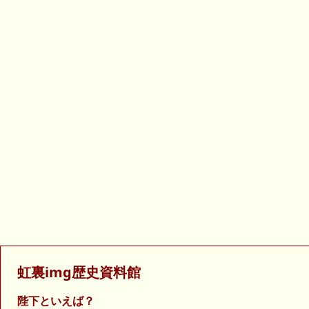
虹裏img歴史資料館
陛下といえば？