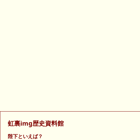
虹裏img歴史資料館
陛下といえば？