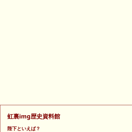
虹裏img歴史資料館
陛下といえば？