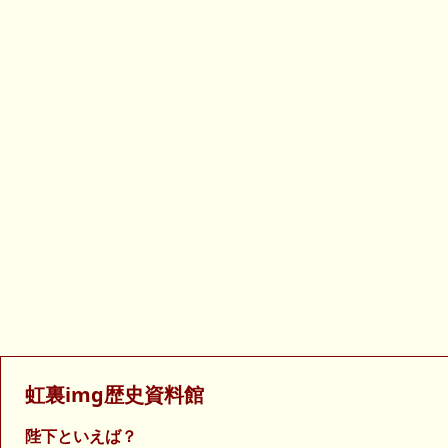
虹裏img歴史資料館
陛下といえば？