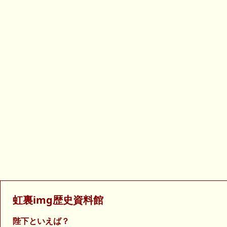
虹裏img歴史資料館
陛下といえば？