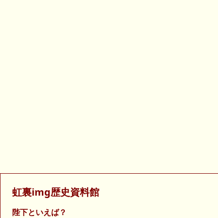
虹裏img歴史資料館
陛下といえば？