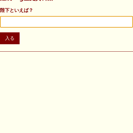
陛下といえば？
入る