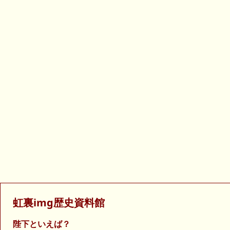
虹裏img歴史資料館
陛下といえば？