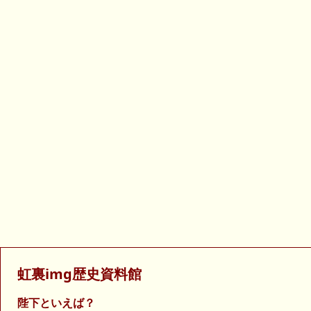
虹裏img歴史資料館
陛下といえば？