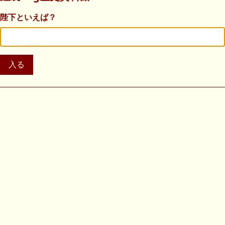
陛下といえば？
入る