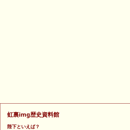
虹裏img歴史資料館
陛下といえば？