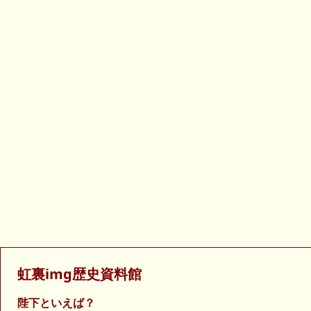
虹裏img歴史資料館
陛下といえば？