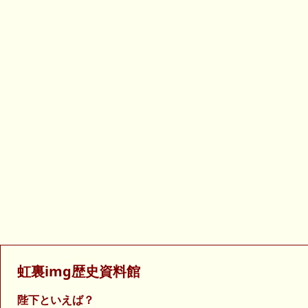
虹裏img歴史資料館
陛下といえば？