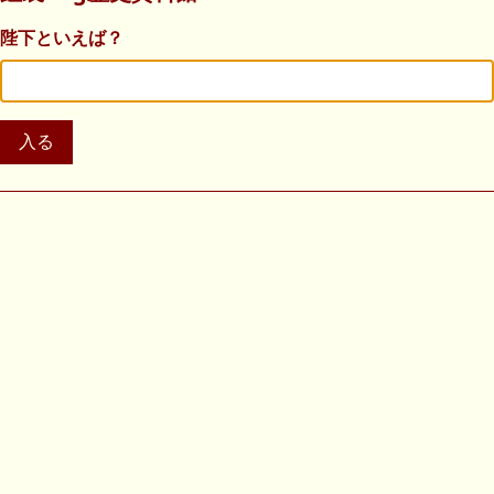
陛下といえば？
入る