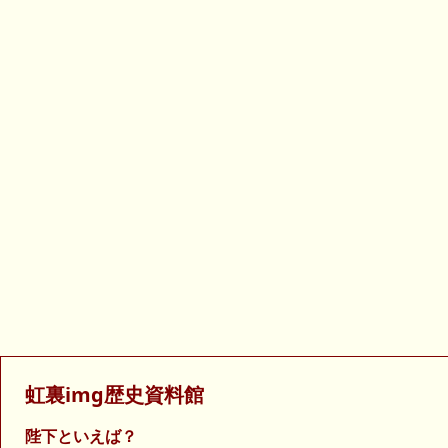
虹裏img歴史資料館
陛下といえば？