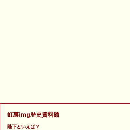
虹裏img歴史資料館
陛下といえば？