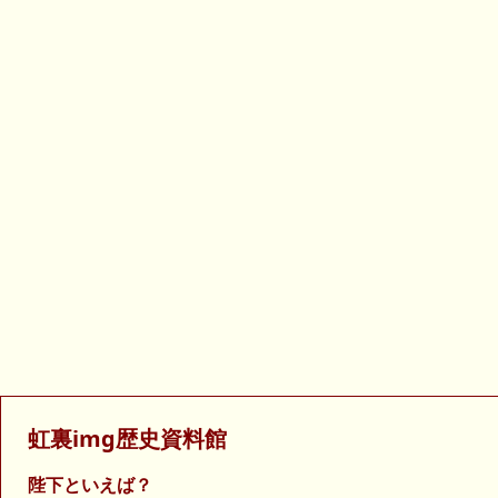
虹裏img歴史資料館
陛下といえば？