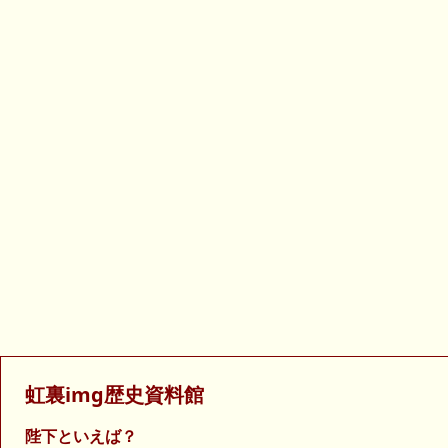
虹裏img歴史資料館
陛下といえば？