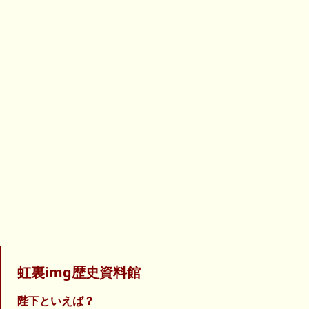
虹裏img歴史資料館
陛下といえば？