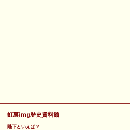
虹裏img歴史資料館
陛下といえば？