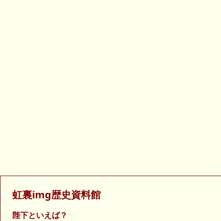
虹裏img歴史資料館
陛下といえば？