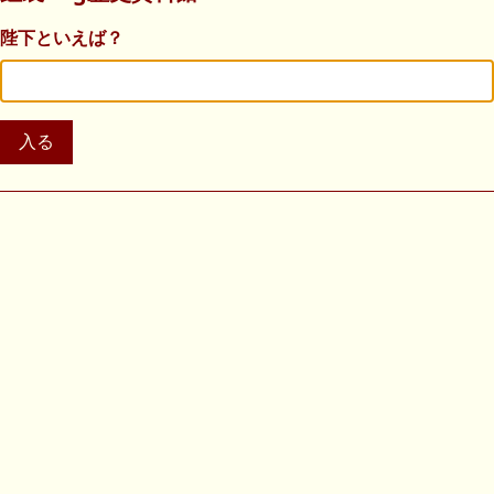
陛下といえば？
入る