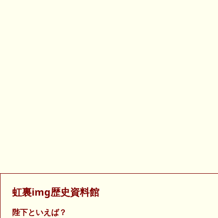
虹裏img歴史資料館
陛下といえば？