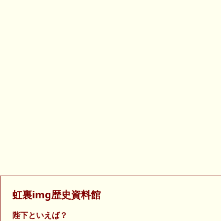
虹裏img歴史資料館
陛下といえば？