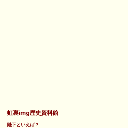
虹裏img歴史資料館
陛下といえば？