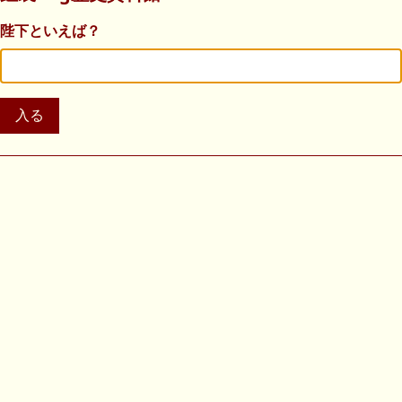
陛下といえば？
入る