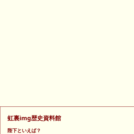
虹裏img歴史資料館
陛下といえば？