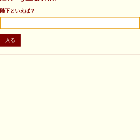
陛下といえば？
入る