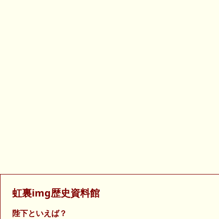
虹裏img歴史資料館
陛下といえば？