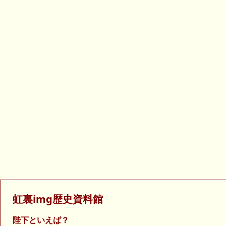
虹裏img歴史資料館
陛下といえば？