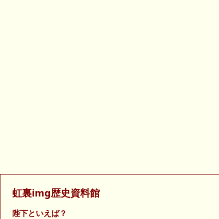
虹裏img歴史資料館
陛下といえば？