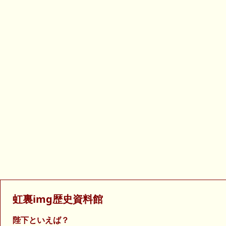
虹裏img歴史資料館
陛下といえば？